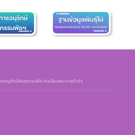
รอนุรักษ์พันธุกรรมพืช อันเนื่องพระราชดำริฯ