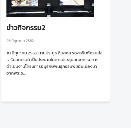
ข่าวกิจกรรม2
ข
26 มิถุนายน 2562
26
10 มิถุนายน 2562 นายประยูร อินสกุล รองอธิบดีกรมส่ง
น
เสริมสหกรณ์ เป็นประธานในการประชุมคณะกรรมการ
ป
ดำเนินงานโครงการอนุรักษ์พันธุกรรมพืชอันเนื่องมา
แ
จากพระร...
เน