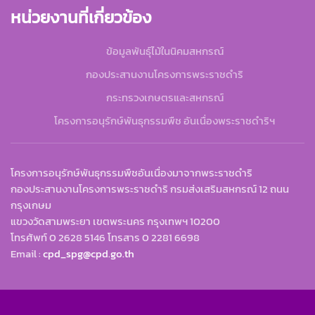
หน่วยงานที่เกี่ยวข้อง
ข้อมูลพันธุ์ไม้ในนิคมสหกรณ์
กองประสานงานโครงการพระราชดำริ
กระทรวงเกษตรและสหกรณ์
โครงการอนุรักษ์พันธุกรรมพืช อันเนื่องพระราชดำริฯ
โครงการอนุรักษ์พันธุกรรมพืชอันเนื่องมาจากพระราชดำริ
กองประสานงานโครงการพระราชดำริ กรมส่งเสริมสหกรณ์ 12 ถนน
กรุงเกษม
แขวงวัดสามพระยา เขตพระนคร กรุงเทพฯ 10200
โทรศัพท์ 0 2628 5146 โทรสาร 0 2281 6698
Email :
cpd_spg@cpd.go.th