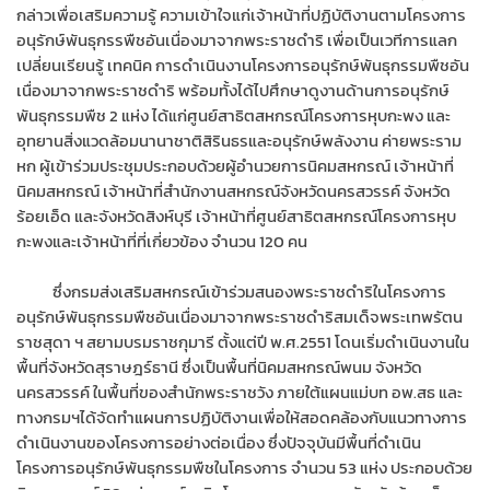
กล่าวเพื่อเสริมความรู้ ความเข้าใจแก่เจ้าหน้าที่ปฏิบัติงานตามโครงกา
ร
อนุรักษ์พันธุกรรพืชอันเนื่องมาจากพระราชดำริ เพื่อเป็นเวทีการแลก
เปลี่ยนเรียนรู้ เทคนิค การดำเนินงานโครงการอนุรักษ์พันธุกรรมพืชอัน
เนื่องมาจากพระราชดำริ พร้อมทั้งได้ไปศึกษาดูงานด้านการอนุรักษ์
พันธุกรรมพืช 2 แห่ง ได้แก่ศูนย์สาธิตสหกรณ์โครงการหุบกะพง และ
อุทยานสิ่งแวดล้อมนานาชาติสิรินธรและอนุรักษ์พลังงาน ค่ายพระราม
หก ผู้เข้าร่วมประชุมประกอบด้วยผู้อำนวยการนิคมสหกรณ์ เจ้าหน้าที่
นิคมสหกรณ์ เจ้าหน้าที่สำนักงานสหกรณ์จังหวัดนครสวรรค์ จังหวัด
ร้อยเอ็ด และจังหวัดสิงห์บุรี เจ้าหน้าที่ศูนย์สาธิตสหกรณ์โครงการหุบ
กะพงและเจ้าหน้าที่ที่เกี่ยวข้อง จำนวน 120 คน
ซึ่งกรมส่งเสริมสหกรณ์เข้าร่วมสนองพระราชดำริในโครงการ
อนุรักษ์พันธุกรรมพืชอันเนื่องมาจากพระราชดำริสมเด็จพระเทพรัตน
ราชสุดา ฯ สยามบรมราชกุมารี ตั้งแต่ปี พ.ศ.2551 โดนเริ่มดำเนินงานใน
พื้นที่จังหวัดสุราษฎร์ธานี ซึ่งเป็นพื้นที่นิคมสหกรณ์พนม จังหวัด
นครสวรรค์ ในพื้นที่ของสำนักพระราชวัง ภายใต้แผนแม่บท อพ.สธ และ
ทางกรมฯได้จัดทำแผนการปฏิบัติงานเพื่อให้สอดคล้องกับแนวทางการ
ดำเนินงานของโครงการอย่างต่อเนื่อง ซึ่งปัจจุบันมีพื้นที่ดำเนิน
โครงการอนุรักษ์พันธุกรรมพืชในโครงการ จำนวน 53 แห่ง ประกอบด้วย