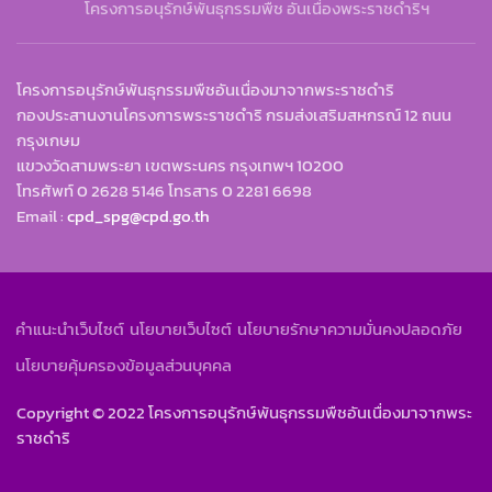
โครงการอนุรักษ์พันธุกรรมพืช อันเนื่องพระราชดำริฯ
โครงการอนุรักษ์พันธุกรรมพืชอันเนื่องมาจากพระราชดำริ
กองประสานงานโครงการพระราชดำริ กรมส่งเสริมสหกรณ์ 12 ถนน
กรุงเกษม
แขวงวัดสามพระยา เขตพระนคร กรุงเทพฯ 10200
โทรศัพท์ 0 2628 5146 โทรสาร 0 2281 6698
Email :
cpd_spg@cpd.go.th
คำแนะนำเว็บไซต์
นโยบายเว็บไซต์
นโยบายรักษาความมั่นคงปลอดภัย
นโยบายคุ้มครองข้อมูลส่วนบุคคล
Copyright © 2022
โครงการอนุรักษ์พันธุกรรมพืชอันเนื่องมาจากพระ
ราชดำริ